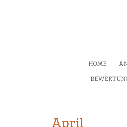
Zum
Hauptinhalt
springen
HOME
A
BEWERTUN
April