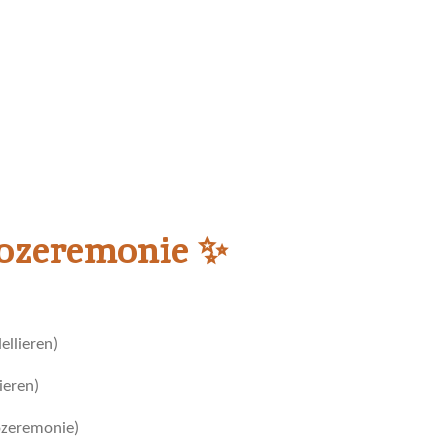
ozeremonie ✨
llieren)
ieren)
ozeremonie)