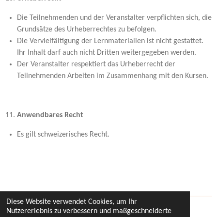
Die Teilnehmenden und der Veranstalter verpflichten sich, die
Grundsätze des Urheberrechtes zu befolgen.
Die Vervielfältigung der Lernmaterialien ist nicht gestattet.
Ihr Inhalt darf auch nicht Dritten weitergegeben werden.
Der Veranstalter respektiert das Urheberrecht der
Teilnehmenden Arbeiten im Zusammenhang mit den Kursen.
Anwendbares Recht
Es gilt schweizerisches Recht.
Diese Website verwendet Cookies, um Ihr
Nutzererlebnis zu verbessern und maßgeschneiderte
© 2023 - 2026 ompottery