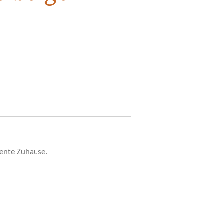
e
mente Zuhause.