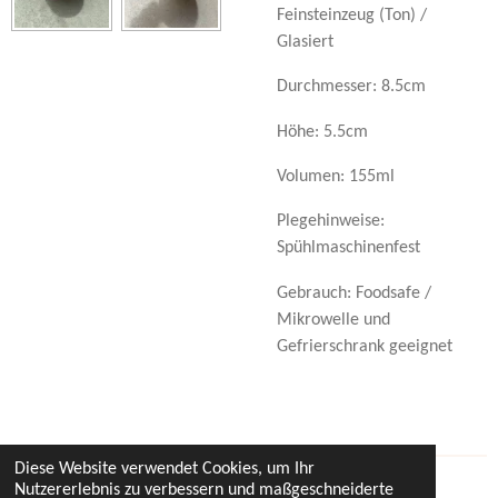
Feinsteinzeug (Ton) /
Glasiert
Durchmesser: 8.5cm
Höhe: 5.5cm
Volumen: 155ml
Plegehinweise:
Spühlmaschinenfest
Gebrauch: Foodsafe /
Mikrowelle und
Gefrierschrank geeignet
Diese Website verwendet Cookies, um Ihr
Nutzererlebnis zu verbessern und maßgeschneiderte
© 2023 - 2026 ompottery